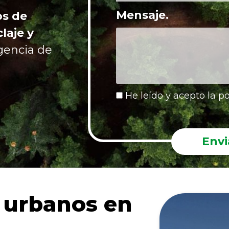
Mensaje.
os de
laje y
gencia de
He leído y acepto la po
Envi
 urbanos en