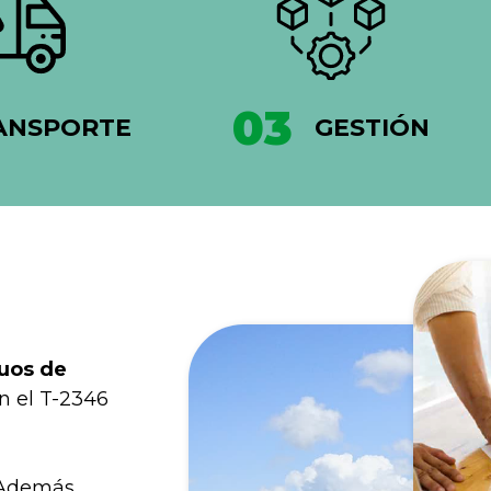
03
ANSPORTE
GESTIÓN
uos de
on el T-2346
 Además,