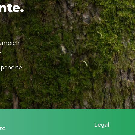
nte.
también
.
 ponerte
Legal
to