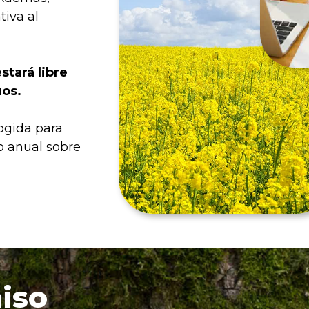
iva al
stará libre
uos.
ogida para
do anual sobre
iso