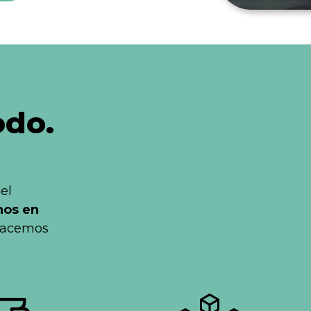
odo.
el
nos en
 hacemos