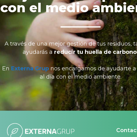
con el medio ambie
A través de una mejor gestión de tus residuos, 
ayudarás a
reducir tu huella de carbono
En
Externa Grup
nos encargamos de ayudarte a
al día con el medio ambiente.
Contac